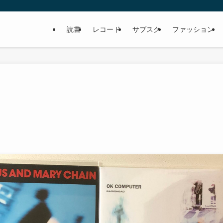
読書
レコード
サブスク
ファッション