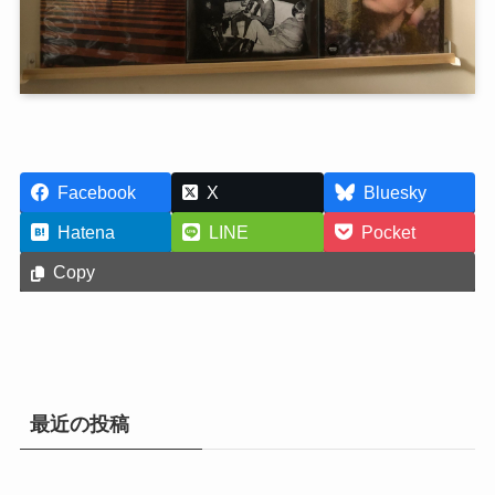
Facebook
X
Bluesky
Hatena
LINE
Pocket
Copy
最近の投稿