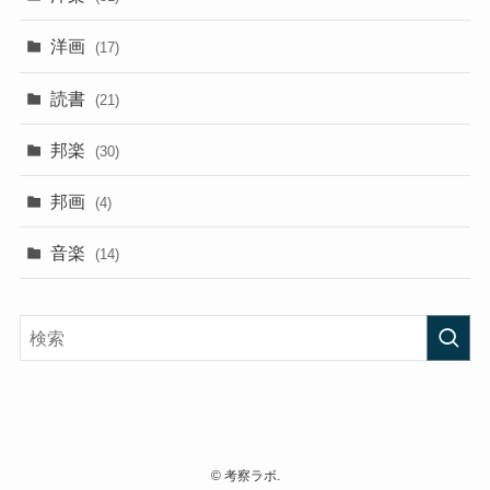
洋画
(17)
読書
(21)
邦楽
(30)
邦画
(4)
音楽
(14)
©
考察ラボ.