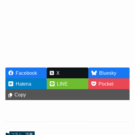
Facebook
X
Bluesky
Hatena
LINE
Pocket
Copy
コラム
読書