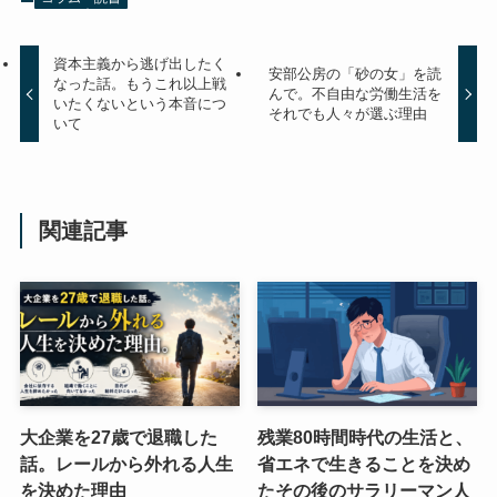
資本主義から逃げ出したく
安部公房の「砂の女」を読
なった話。もうこれ以上戦
んで。不自由な労働生活を
いたくないという本音につ
それでも人々が選ぶ理由
いて
関連記事
大企業を27歳で退職した
残業80時間時代の生活と、
話。レールから外れる人生
省エネで生きることを決め
を決めた理由
たその後のサラリーマン人