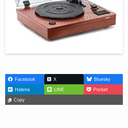
Facebook
X
Bluesky
Hatena
LINE
Pocket
Copy