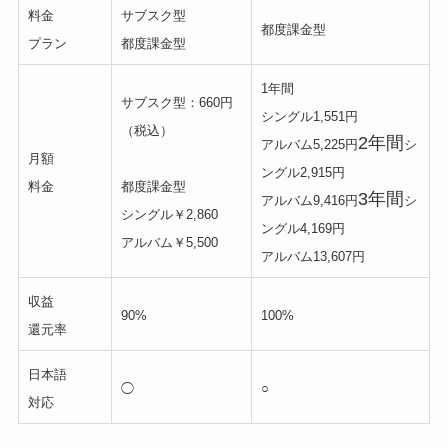
料金
サブスク型
都度課金型
プラン
都度課金型
1年間
サブスク型：660円
シングル1,551円
（税込）
2年間
アルバム5,225円
シ
月額
ングル2,915円
料金
都度課金型
3年間
アルバム9,416円
シ
シングル￥2,860
ングル4,169円
アルバム￥5,500
アルバム13,607円
収益
90%
100%
還元率
日本語
◯
○
対応